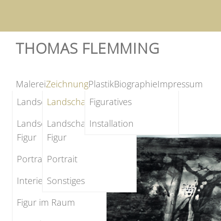
THOMAS FLEMMING
Malerei
Zeichnung
Plastik
Biographie
Impressum
Landschaft
Landschaft
Figuratives
Landschaft und
Landschaft und
Installation
Figur
Figur
Portrait
Portrait
Interieur
Sonstiges
Figur im Raum