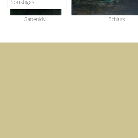
Sonstiges
Gartenidyll
Schlurk