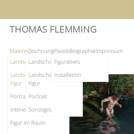
THOMAS FLEMMING
Malerei
Zeichnung
Plastik
Biographie
Impressum
Landschaft
Landschaft
Figuratives
Landschaft und
Landschaft und
Installation
Figur
Figur
Portrait
Portrait
Interieur
Sonstiges
Figur im Raum