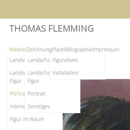
THOMAS FLEMMING
Malerei
Zeichnung
Plastik
Biographie
Impressum
Landschaft
Landschaft
Figuratives
Landschaft und
Landschaft und
Installation
Figur
Figur
Portrait
Portrait
Interieur
Sonstiges
Figur im Raum